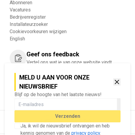
Abonneren
Vacatures
Bedrijvenregister
Installateurzoeker
Cookievoorkeuren wijzigen
English
Geef ons feedback
Vertel ons wat je van onze website vindt.
Tip de redactie
MELD U AAN VOOR ONZE
Geef tips aan ons door.
NIEUWSBRIEF
Adverteren
Blijf op de hoogte van het laatste nieuws!
Bekijk hier de mogelijkheden.
Verzenden
Ja, ik wil de nieuwsbrief ontvangen en heb
kennis genomen van de
privacy policy
.