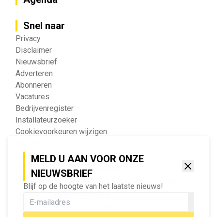
Snel naar
Privacy
Disclaimer
Nieuwsbrief
Adverteren
Abonneren
Vacatures
Bedrijvenregister
Installateurzoeker
Cookievoorkeuren wijzigen
English
MELD U AAN VOOR ONZE
Geef ons feedback
NIEUWSBRIEF
Vertel ons wat je van onze website vindt.
Blijf op de hoogte van het laatste nieuws!
Tip de redactie
Geef tips aan ons door.