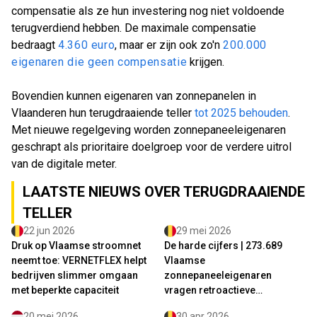
compensatie als ze hun investering nog niet voldoende
terugverdiend hebben. De maximale compensatie
bedraagt
4.360 euro
, maar er zijn ook zo'n
200.000
eigenaren die geen compensatie
krijgen.
Bovendien kunnen eigenaren van zonnepanelen in
Vlaanderen hun terugdraaiende teller
tot 2025 behouden
.
Met nieuwe regelgeving worden zonnepaneeleigenaren
geschrapt als prioritaire doelgroep voor de verdere uitrol
van de digitale meter.
LAATSTE NIEUWS OVER TERUGDRAAIENDE
TELLER
22 jun 2026
29 mei 2026
Druk op Vlaamse stroomnet
De harde cijfers | 273.689
neemt toe: VERNETFLEX helpt
Vlaamse
bedrijven slimmer omgaan
zonnepaneeleigenaren
met beperkte capaciteit
vragen retroactieve
investeringspremie aan
20 mei 2026
30 apr 2026