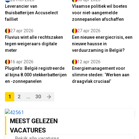
Leverancier van
Vlaamse politiek wil boetes
thuisbatterijen Accuselect
voor niet-aangemelde
failliet
zonnepanelen afschaffen
27 apr 2026
27 apr 2026
Fluvius wint alle rechtszaken
Een nieuwe energiecrisis, een
tegen weigeraars digitale
nieuwe hausse in
meter
verduurzaming in België?
16 apr 2026
12 apr 2026
Pluginfo: België registreerde
Energiemanagement voor
al bijna 8.000 stekkerbatterijen
slimme steden: ‘Werken aan
en -zonnepanelen
draagvlak cruciaal’
1
2
...
30
MEEST GELEZEN
VACATURES
Bekijk alle vacatures