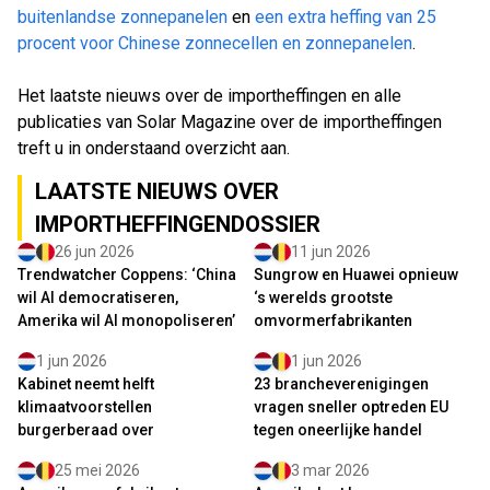
buitenlandse zonnepanelen
en
een extra heffing van 25
procent voor Chinese zonnecellen en zonnepanelen
.
Het laatste nieuws over de importheffingen en alle
publicaties van Solar Magazine over de importheffingen
treft u in onderstaand overzicht aan.
LAATSTE NIEUWS OVER
IMPORTHEFFINGENDOSSIER
26 jun 2026
11 jun 2026
Trendwatcher Coppens: ‘China
Sungrow en Huawei opnieuw
wil AI democratiseren,
‘s werelds grootste
Amerika wil AI monopoliseren’
omvormerfabrikanten
1 jun 2026
1 jun 2026
Kabinet neemt helft
23 brancheverenigingen
klimaatvoorstellen
vragen sneller optreden EU
burgerberaad over
tegen oneerlijke handel
25 mei 2026
3 mar 2026