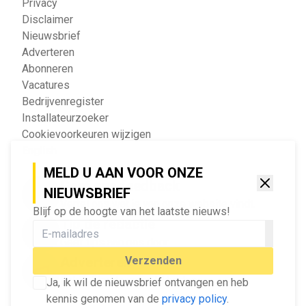
Privacy
Disclaimer
Nieuwsbrief
Adverteren
Abonneren
Vacatures
Bedrijvenregister
Installateurzoeker
Cookievoorkeuren wijzigen
English
MELD U AAN VOOR ONZE
Geef ons feedback
NIEUWSBRIEF
Vertel ons wat je van onze website vindt.
Blijf op de hoogte van het laatste nieuws!
Tip de redactie
Geef tips aan ons door.
Adverteren
Verzenden
Bekijk hier de mogelijkheden.
Ja, ik wil de nieuwsbrief ontvangen en heb
kennis genomen van de
privacy policy
.