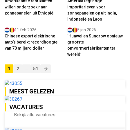
Amerikaanse fabrikanten
Amerika legt hoge
willen onderzoek naar
importtarieven voor
zonnepanelen uit Ethiopië
zonnepanelen op uit India,
Indonesië en Laos
11 feb 2026
5 jan 2026
Chinese export elektrische
‘Huawei en Sungrow opnieuw
auto’s bereikt recordhoogte
grootste
van 70 miljard dollar
omvormerfabrikanten ter
wereld’
1
2
...
51
MEEST GELEZEN
VACATURES
Bekijk alle vacatures