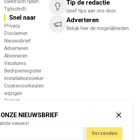
Nieuws
Geef ons feedback
Laatste nieuws
Vertel ons wat je van onze
Energieopslag
website vindt.
Elektrisch rijden
Tip de redactie
Tijdschrift
Geef tips aan ons door.
Snel naar
Adverteren
!
Privacy
Bekijk hier de mogelijkheden.
Disclaimer
Nieuwsbrief
Adverteren
Abonneren
Vacatures
Bedrijvenregister
Installateurzoeker
 ONZE NIEUWSBRIEF
Cookievoorkeuren
aatste nieuws!
wijzigen
English
Verzenden