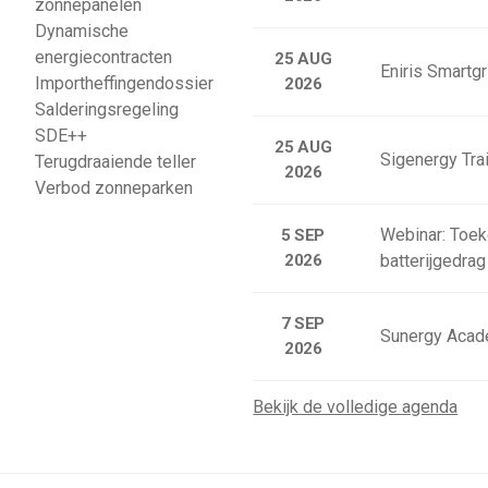
Dossiers
Agenda
De harde cijfers | Marktdata
19 AUG
Dwangarbeid productie
GPC & Dyness
2026
zonnepanelen
Dynamische
energiecontracten
25 AUG
Eniris Smartg
Importheffingendossier
2026
Salderingsregeling
SDE++
25 AUG
Sigenergy Trai
Terugdraaiende teller
2026
Verbod zonneparken
Webinar: Toek
5 SEP
2026
batterijgedrag
7 SEP
Sunergy Acad
2026