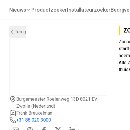
Nieuws
Productzoeker
Installateurzoeker
Bedrijve
Z
Terug
Zonne
start
noeme
Alle 
thuis
Burgemeester Roelenweg 13D 8021 EV
Zwolle (Nederland)
Frank Breukelman
+31 88 020 3000