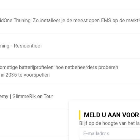
 Key Account Event
ridOne Training: Zo installeer je de meest open EMS op de markt
ning - Residentieel
omstige batterijprofielen: hoe netbeheerders proberen
 in 2035 te voorspellen
MELD U AAN VOOR
Blijf op de hoogte van het l
emy | SlimmeRik on Tour