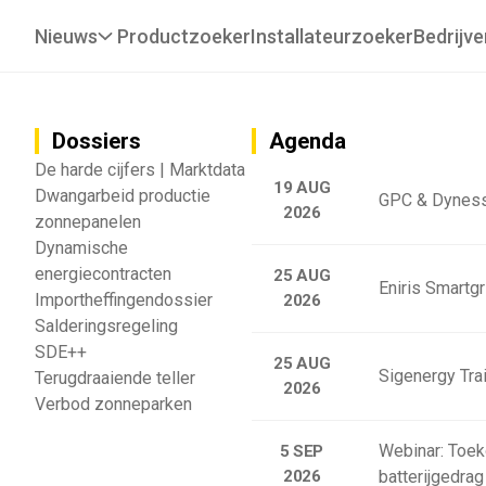
Nieuws
Productzoeker
Installateurzoeker
Bedrijve
Dossiers
Agenda
De harde cijfers | Marktdata
19 AUG
Dwangarbeid productie
GPC & Dyness
2026
zonnepanelen
Dynamische
energiecontracten
25 AUG
Eniris Smartg
Importheffingendossier
2026
Salderingsregeling
SDE++
25 AUG
Sigenergy Trai
Terugdraaiende teller
2026
Verbod zonneparken
Webinar: Toek
5 SEP
2026
batterijgedrag